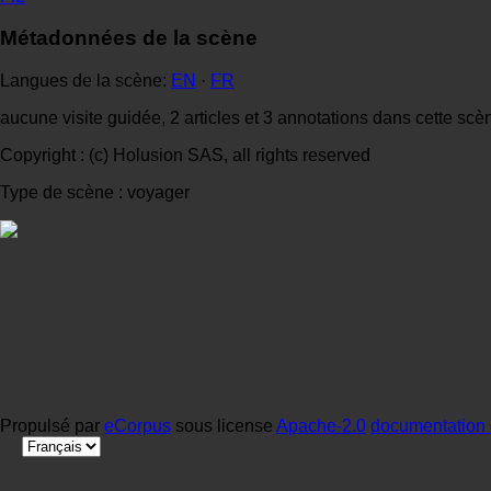
Métadonnées de la scène
Langues de la scène:
EN
·
FR
aucune visite guidée, 2 articles et 3 annotations dans cette scè
Copyright : (c) Holusion SAS, all rights reserved
Type de scène : voyager
Propulsé par
eCorpus
sous license
Apache-2.0
documentation 