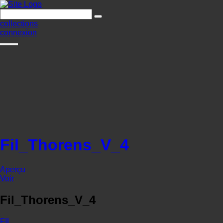
collections
connexion
Fil_Thorens_V_4
Aperçu
Voir
Fil_Thorens_V_4
FIL