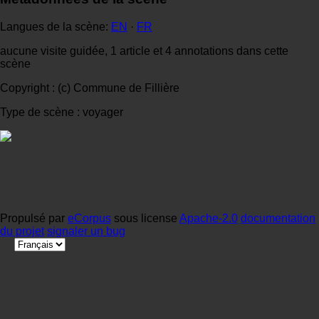
Langues de la scène:
EN
·
FR
aucune visite guidée, 1 article et 4 annotations dans cette
scène
Copyright : (c) Commune de Fillière
Type de scène : voyager
Propulsé par
eCorpus
sous license
Apache-2.0
documentation
du projet
signaler un bug