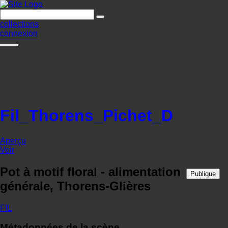
collections
connexion
Fil_Thorens_Pichet_D
Aperçu
Voir
Pot à motif floral - alimentation
Publique
générale, Thorens-Glières
FIL
Métadonnées de la scène