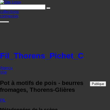
collections
connexion
Fil_Thorens_Pichet_C
Aperçu
Voir
Pot à motifs de pois - beurres
Publique
fromages, Thorens-Glières
FIL
Métadonnées de la scène