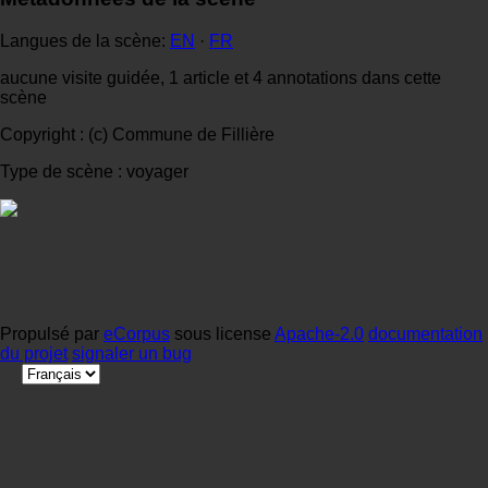
Langues de la scène:
EN
·
FR
aucune visite guidée, 1 article et 4 annotations dans cette
scène
Copyright : (c) Commune de Fillière
Type de scène : voyager
Propulsé par
eCorpus
sous license
Apache-2.0
documentation
du projet
signaler un bug