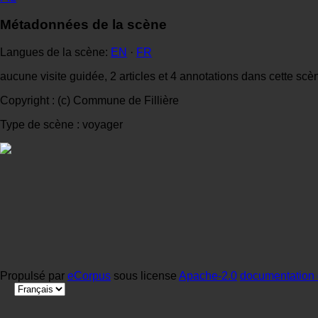
Métadonnées de la scène
Langues de la scène:
EN
·
FR
aucune visite guidée, 2 articles et 4 annotations dans cette scè
Copyright : (c) Commune de Fillière
Type de scène : voyager
Propulsé par
eCorpus
sous license
Apache-2.0
documentation 