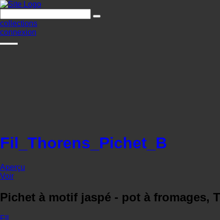
collections
connexion
Fil_Thorens_Pichet_B
Aperçu
Voir
Pichet à motif jaspé - pot à fromages, 
FIL