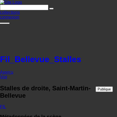
collections
connexion
Fil_Bellevue_Stalles
Aperçu
Voir
Stalles de droite, Saint-Martin-
Publique
Bellevue
FIL
Métadonnées de la scène