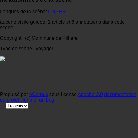
Langues de la scène:
EN
·
FR
aucune visite guidée, 1 article et 6 annotations dans cette
scène
Copyright : (c) Commune de Fillière
Type de scène : voyager
Propulsé par
eCorpus
sous license
Apache-2.0
documentation
du projet
signaler un bug