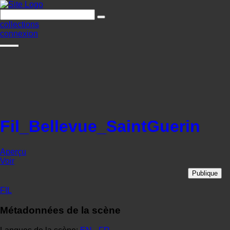
collections
connexion
Fil_Bellevue_SaintGuerin
Aperçu
Voir
Publique
FIL
Métadonnées de la scène