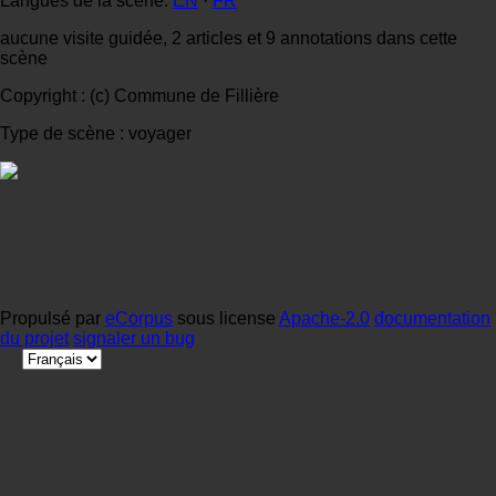
Langues de la scène:
EN
·
FR
aucune visite guidée, 2 articles et 9 annotations dans cette
scène
Copyright : (c) Commune de Fillière
Type de scène : voyager
Propulsé par
eCorpus
sous license
Apache-2.0
documentation
du projet
signaler un bug