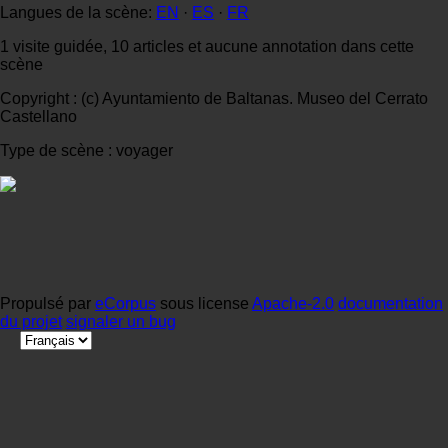
Langues de la scène:
EN
·
ES
·
FR
1 visite guidée, 10 articles et aucune annotation dans cette
scène
Copyright : (c) Ayuntamiento de Baltanas. Museo del Cerrato
Castellano
Type de scène : voyager
Propulsé par
eCorpus
sous license
Apache-2.0
documentation
du projet
signaler un bug