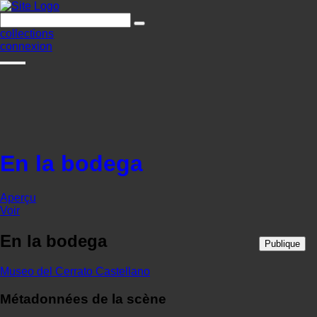
collections
connexion
En la bodega
Aperçu
Voir
En la bodega
Publique
Museo del Cerrato Castellano
Métadonnées de la scène