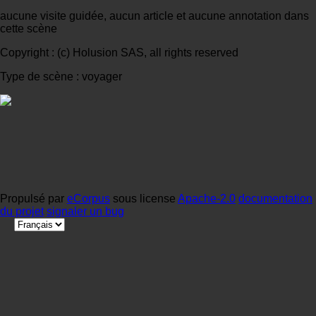
aucune visite guidée, aucun article et aucune annotation dans
cette scène
Copyright : (c) Holusion SAS, all rights reserved
Type de scène : voyager
Propulsé par
eCorpus
sous license
Apache-2.0
documentation
du projet
signaler un bug