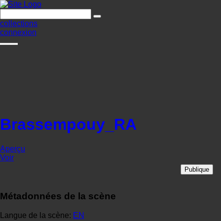
collections
connexion
Brassempouy_RA
Aperçu
Voir
Publique
Métadonnées de la scène
Langue de la scène:
EN