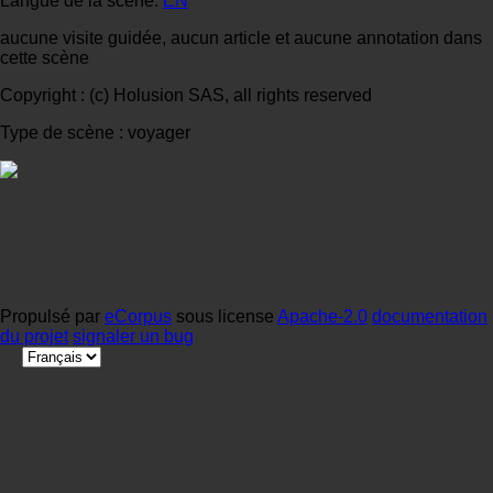
Langue de la scène:
EN
aucune visite guidée, aucun article et aucune annotation dans
cette scène
Copyright : (c) Holusion SAS, all rights reserved
Type de scène : voyager
Propulsé par
eCorpus
sous license
Apache-2.0
documentation
du projet
signaler un bug