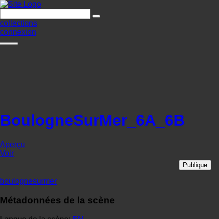
collections
connexion
BoulogneSurMer_6A_6B
Aperçu
Voir
Publique
boulognesurmer
Métadonnées de la scène