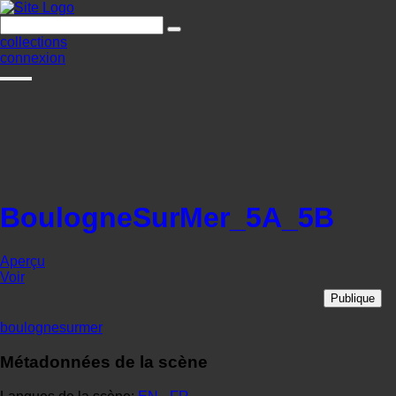
collections
connexion
BoulogneSurMer_5A_5B
Aperçu
Voir
Publique
boulognesurmer
Métadonnées de la scène