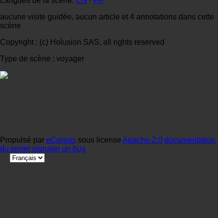
Langues de la scène:
EN
·
FR
aucune visite guidée, aucun article et 4 annotations dans cette
scène
Copyright : (c) Holusion SAS, all rights reserved
Type de scène : voyager
Propulsé par
eCorpus
sous license
Apache-2.0
documentation
du projet
signaler un bug