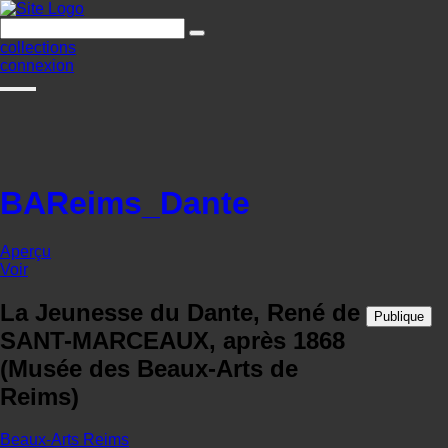
collections
connexion
BAReims_Dante
Aperçu
Voir
La Jeunesse du Dante, René de
Publique
SANT-MARCEAUX, après 1868
(Musée des Beaux-Arts de
Reims)
Beaux-Arts Reims