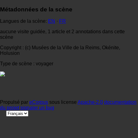
Métadonnées de la scène
Langues de la scène:
EN
·
FR
aucune visite guidée, 1 article et 2 annotations dans cette
scène
Copyright : (c) Musées de la Ville de la Reims, Okénite,
Holusion
Type de scène : voyager
Propulsé par
eCorpus
sous license
Apache-2.0
documentation
du projet
signaler un bug