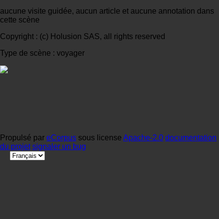
aucune visite guidée, aucun article et aucune annotation dans
cette scène
Copyright : (c) Holusion SAS, all rights reserved
Type de scène : voyager
Propulsé par
eCorpus
sous license
Apache-2.0
documentation
du projet
signaler un bug