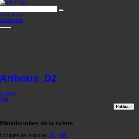
collections
connexion
Arthous_D2
Aperçu
Voir
Publique
Métadonnées de la scène
Langues de la scène:
EN
·
FR