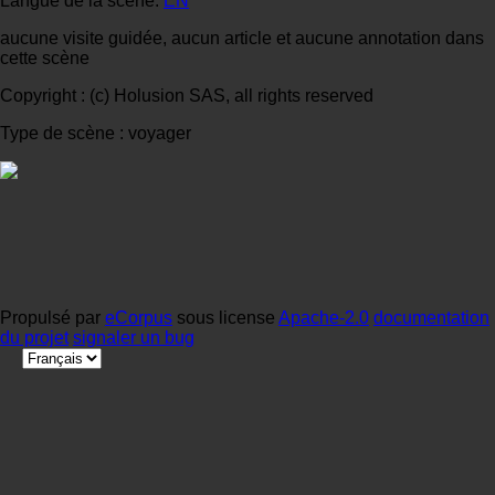
Langue de la scène:
EN
aucune visite guidée, aucun article et aucune annotation dans
cette scène
Copyright : (c) Holusion SAS, all rights reserved
Type de scène : voyager
Propulsé par
eCorpus
sous license
Apache-2.0
documentation
du projet
signaler un bug