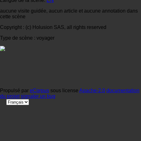
Langue de la scène:
EN
aucune visite guidée, aucun article et aucune annotation dans
cette scène
Copyright : (c) Holusion SAS, all rights reserved
Type de scène : voyager
Propulsé par
eCorpus
sous license
Apache-2.0
documentation
du projet
signaler un bug