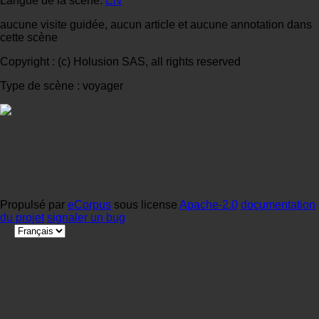
Langue de la scène:
EN
aucune visite guidée, aucun article et aucune annotation dans
cette scène
Copyright : (c) Holusion SAS, all rights reserved
Type de scène : voyager
Propulsé par
eCorpus
sous license
Apache-2.0
documentation
du projet
signaler un bug