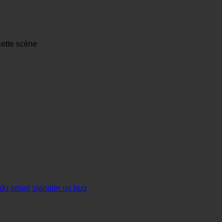
cette scène
du projet
signaler un bug