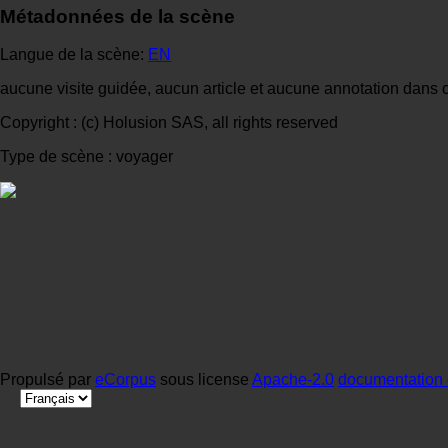
Métadonnées de la scène
Langue de la scène:
EN
aucune visite guidée, aucun article et aucune annotation dans 
Copyright : (c) Holusion SAS, all rights reserved
Type de scène : voyager
Propulsé par
eCorpus
sous license
Apache-2.0
documentation 