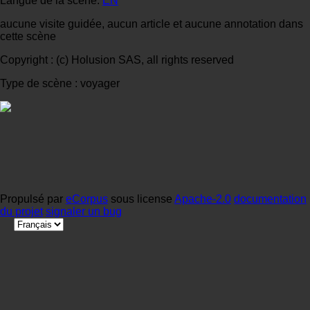
Langue de la scène:
EN
aucune visite guidée, aucun article et aucune annotation dans
cette scène
Copyright : (c) Holusion SAS, all rights reserved
Type de scène : voyager
Propulsé par
eCorpus
sous license
Apache-2.0
documentation
du projet
signaler un bug