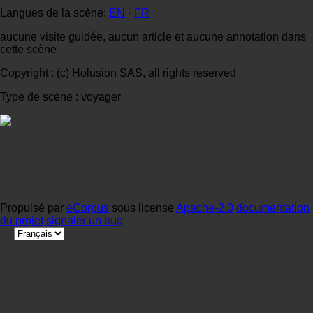
Langues de la scène:
EN
·
FR
aucune visite guidée, aucun article et aucune annotation dans
cette scène
Copyright : (c) Holusion SAS, all rights reserved
Type de scène : voyager
Propulsé par
eCorpus
sous license
Apache-2.0
documentation
du projet
signaler un bug