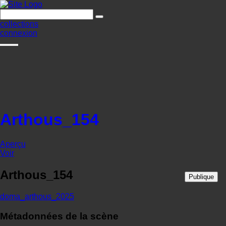
collections
connexion
Arthous_154
Aperçu
Voir
Arthous_154
Publique
doma_arthous_2025
Métadonnées de la scène