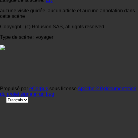
Langue de la scène:
EN
aucune visite guidée, aucun article et aucune annotation dans
cette scène
Copyright : (c) Holusion SAS, all rights reserved
Type de scène : voyager
Propulsé par
eCorpus
sous license
Apache-2.0
documentation
du projet
signaler un bug