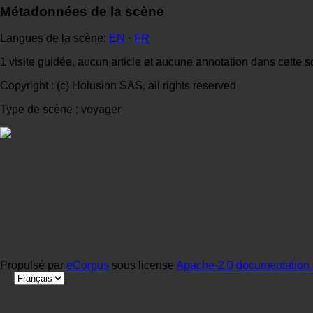
Métadonnées de la scène
Langues de la scène:
EN
·
FR
1 visite guidée, aucun article et aucune annotation dans cette 
Copyright : (c) Holusion SAS, all rights reserved
Type de scène : voyager
Propulsé par
eCorpus
sous license
Apache-2.0
documentation 