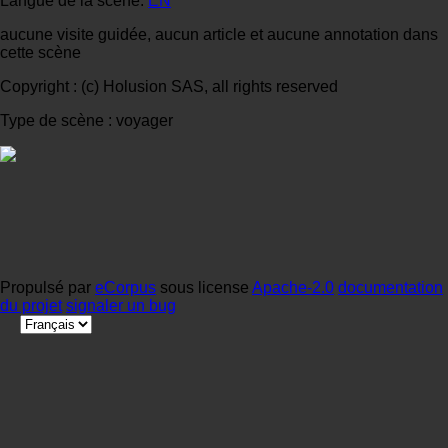
Langue de la scène:
EN
aucune visite guidée, aucun article et aucune annotation dans
cette scène
Copyright : (c) Holusion SAS, all rights reserved
Type de scène : voyager
Propulsé par
eCorpus
sous license
Apache-2.0
documentation
du projet
signaler un bug