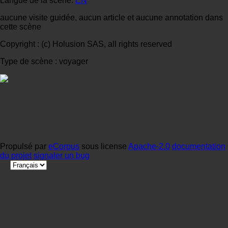
Langue de la scène:
EN
aucune visite guidée, aucun article et aucune annotation dans
cette scène
Copyright : (c) Holusion SAS, all rights reserved
Type de scène : voyager
Propulsé par
eCorpus
sous license
Apache-2.0
documentation
du projet
signaler un bug