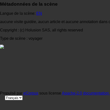
Métadonnées de la scène
Langue de la scène:
EN
aucune visite guidée, aucun article et aucune annotation dans 
Copyright : (c) Holusion SAS, all rights reserved
Type de scène : voyager
Propulsé par
eCorpus
sous license
Apache-2.0
documentation 