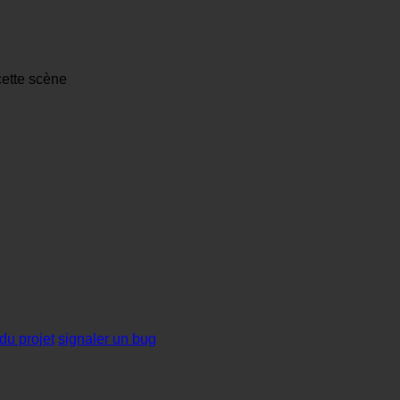
cette scène
du projet
signaler un bug