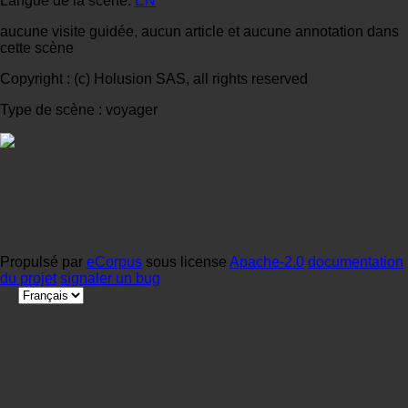
Langue de la scène:
EN
aucune visite guidée, aucun article et aucune annotation dans
cette scène
Copyright : (c) Holusion SAS, all rights reserved
Type de scène : voyager
Propulsé par
eCorpus
sous license
Apache-2.0
documentation
du projet
signaler un bug