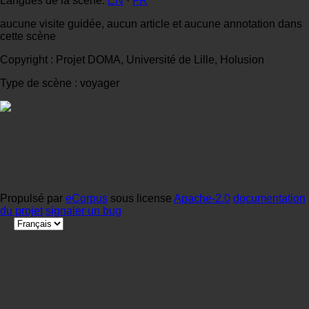
Langues de la scène:
EN
·
FR
aucune visite guidée, aucun article et aucune annotation dans
cette scène
Copyright : Projet DOMA, Université de Lille, Holusion
Type de scène : voyager
Propulsé par
eCorpus
sous license
Apache-2.0
documentation
du projet
signaler un bug