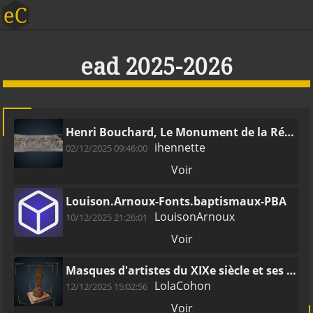
ead 2025-2026
Henri Bouchard, Le Monument de la Réformation de Genève
ihennette
02/12/2025 09:46:00
Voir
Louison.Arnoux-Fonts.baptismaux-PBA
LouisonArnoux
10/12/2025 21:26:01
Voir
Masques d'artistes du XIXe siècle et ses contemporains, Bloch Armand, 1913
LolaCohon
12/12/2025 15:02:56
Voir