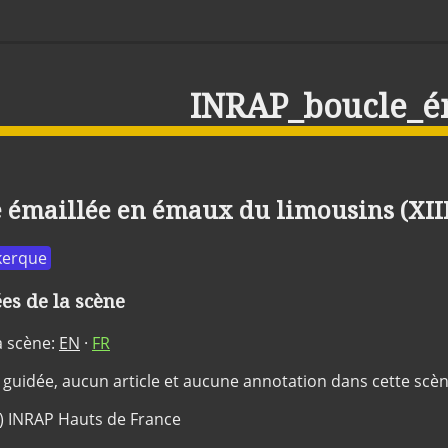
INRAP_boucle_é
 émaillée en émaux du limousins (XII
kerque
s de la scène
a scène:
EN
·
FR
 guidée, aucun article et aucune annotation dans cette scè
c) INRAP Hauts de France