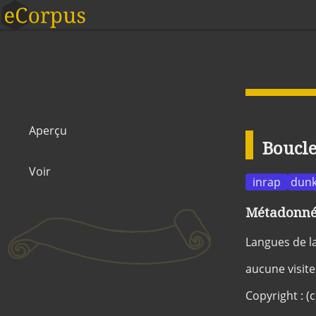
Aperçu
Boucle
Voir
inrap
dun
Métadonnée
Langues de l
aucune visite
Copyright : (