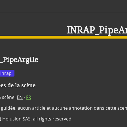
INRAP_PipeAr
_PipeArgile
inrap
s de la scène
a scène:
EN
·
FR
 guidée, aucun article et aucune annotation dans cette scè
c) Holusion SAS, all rights reserved