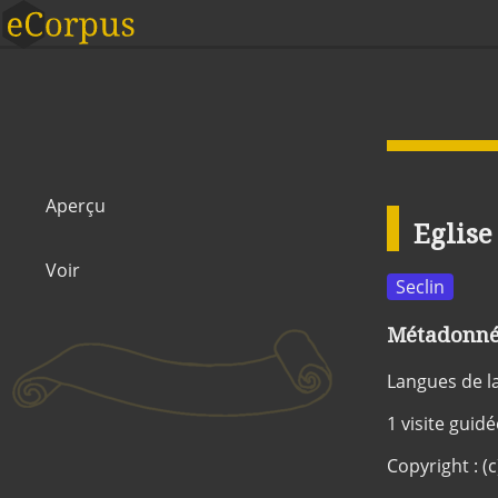
Aperçu
Eglise
Voir
Seclin
Métadonnée
Langues de l
1 visite guid
Copyright : (c