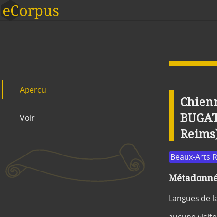
Aperçu
Chienn
BUGATT
Voir
Reims
Beaux-Arts 
Métadonnée
Langues de l
aucune visite