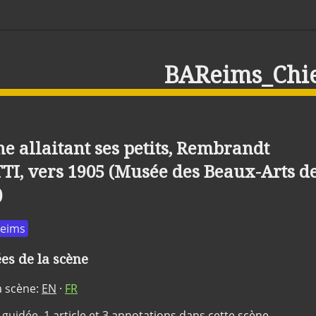
BAReims_Chi
e allaitant ses petits, Rembrandt
I, vers 1905 (Musée des Beaux-Arts d
)
Reims
s de la scène
a scène:
EN
·
FR
 guidée, 1 article et 3 annotations dans cette scène