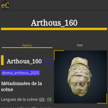
Arthous_160
Aperçu
Voir
Arthous_160
Publique
doma_arthous_2025
Métadonnées de la
scène
Langues de la scène:
EN
·
FR