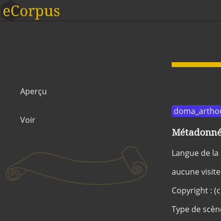
Aperçu
doma_artho
Voir
Métadonnée
Langue de la
aucune visite
Copyright : (
Type de scèn