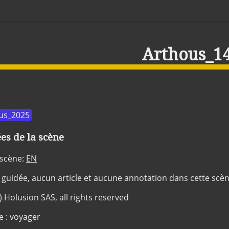
Arthous_1
us_2025
s de la scène
 scène:
EN
 guidée, aucun article et aucune annotation dans cette scè
c) Holusion SAS, all rights reserved
e : voyager