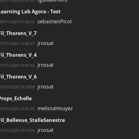
Learning Lab Agora - Test
sebastienPicot
08/07/2026 07:28:55
Fil_Thorens_V_7
jrossat
07/07/2026 15:30:23
Fil_Thorens_V_4
jrossat
07/07/2026 13:47:44
Fil_Thorens_V_6
jrossat
07/07/2026 13:19:38
Props_Echelle
melissaHouyez
07/07/2026 12:31:20
Fil_Bellevue_StalleSenestre
jrossat
07/07/2026 10:19:26