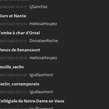
LJSanchez
05/08/2026 10:14:11
Ours et Nante
melissaHouyez
16/07/2026 10:10:53
Tombe à char d'Orval
DonatienRoche
16/07/2026 07:57:21
Venus de Renancourt
melissaHouyez
16/07/2026 07:40:29
fouille_seclin
tguillaumont
08/07/2026 09:25:47
Seclin_contemporain
tguillaumont
08/07/2026 09:15:12
Collégiale de Notre-Dame en Vaux
tguillaumont
08/07/2026 08:41:20