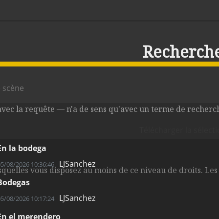
Recherch
 avec la requête — n'a de sens qu'avec un terme de recherch
Télécharger la sélect
En la bodega
LJSanchez
05/08/2026 10:36:46
esquelles vous disposez au moins de ce niveau de droits. Les
Bodegas
LJSanchez
05/08/2026 10:17:24
En el merendero