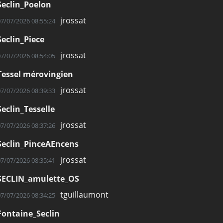
Seclin_Poelon
jrossat
07/07/2026 08:55:24
Seclin_Piece
jrossat
07/07/2026 08:54:05
Tessel mérovingien
jrossat
07/07/2026 08:39:33
Seclin_Tesselle
jrossat
07/07/2026 08:37:26
Seclin_PinceAEncens
jrossat
07/07/2026 08:35:41
SECLIN_amulette_OS
tguillaumont
07/07/2026 08:34:25
Fontaine_Seclin